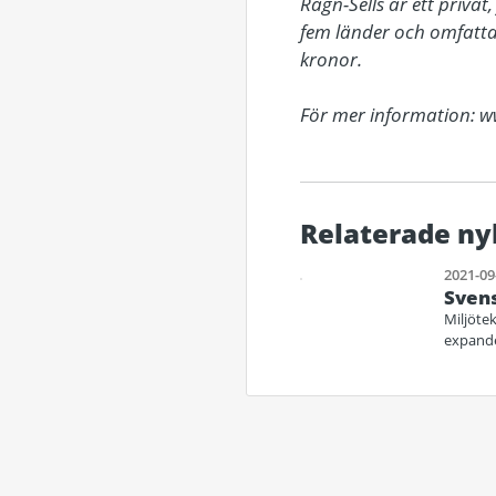
Ragn-Sells är ett priva
fem länder och omfattar
kronor.

För mer information: w
Relaterade ny
2021-09
Svens
Miljöte
expande