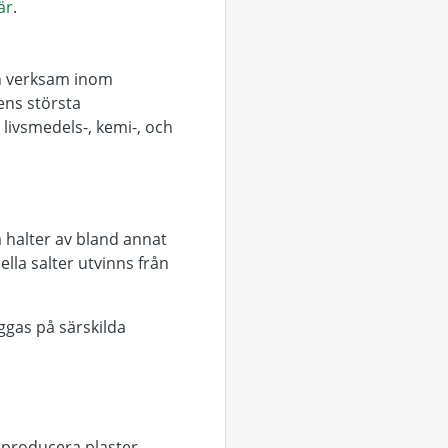
är
.
en verksam inom
dens största
 livsmedels-, kemi-, och
a halter av bland annat
lla salter utvinns från
ggas på särskilda
t producera plaster,