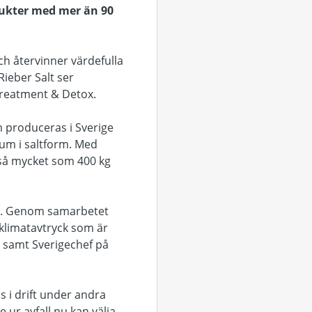
odukter med mer än 90
och återvinner värdefulla
Rieber Salt ser
 Treatment & Detox.
m produceras i Sverige
ium i saltform. Med
 så mycket som 400 kg
ljö. Genom samarbetet
 klimatavtryck som är
U samt Sverigechef på
 i drift under andra
 ur avfall nu kan välja