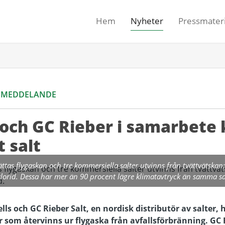
Hem
Nyheter
Pressmateri
SMEDDELANDE
 och GC Rieber i samarbete 
 salt
ättas flygaskan och tre kommersiella salter utvinns från tvättvätskan
lorid. Dessa har mer än 90 procent lägre klimatavtryck än samma sal
ls och GC Rieber Salt, en nordisk distributör av salter, h
r som återvinns ur
flygaska
från avfallsförbränning. GC 