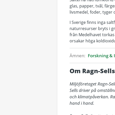
glas, papper, tvål, färg
livsmedel, foder, tyge
I Sverige finns inga sa
naturresurser bryts i g
från Medelhavet torkas 
orsakar höga koldioxid
Ämnen:
Forskning & 
Om Ragn-Sells
Miljöföretaget Ragn-Sel
Sells driver på omställ
och klimatpåverkan. Rag
hand i hand.
