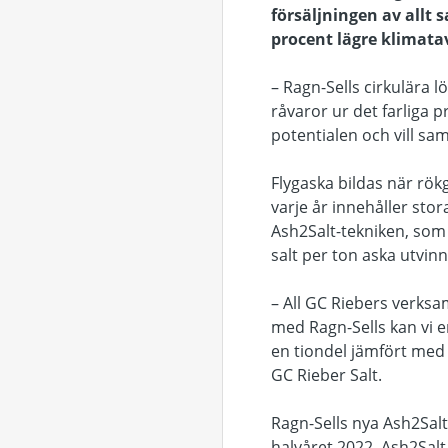
försäljningen av allt 
procent lägre klimata
– Ragn-Sells cirkulära l
råvaror ur det farliga 
potentialen och vill s
Flygaska bildas när rök
varje år innehåller sto
Ash2Salt-tekniken, som
salt per ton aska utvin
– All GC Riebers verksa
med Ragn-Sells kan vi e
en tiondel jämfört med 
GC Rieber Salt.
Ragn-Sells nya Ash2Salt
halvåret 2022. Ash2Salt