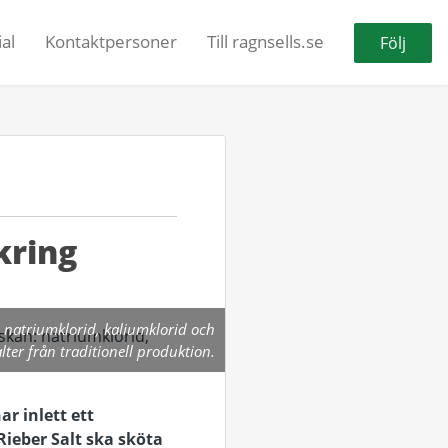
al
Kontaktpersoner
Till ragnsells.se
Följ
kring
: natriumklorid, kaliumklorid och
ter från traditionell produktion.
ar inlett ett
Rieber Salt ska sköta