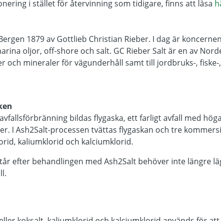
ring i stället för återvinning som tidigare, finns att läsa
h
Bergen 1879 av Gottlieb Christian Rieber. I dag är koncern
marina oljor, off-shore och salt. GC Rieber Salt är en av Nor
r och mineraler för vägunderhåll samt till jordbruks-, fiske-,
ken
vfallsförbränning bildas flygaska, ett farligt avfall med hög
er. I Ash2Salt-processen tvättas flygaskan och tre kommersie
orid, kaliumklorid och kalciumklorid.
tår efter behandlingen med Ash2Salt behöver inte längre lä
ll.
eller koksalt, kaliumklorid och kalciumklorid används för at