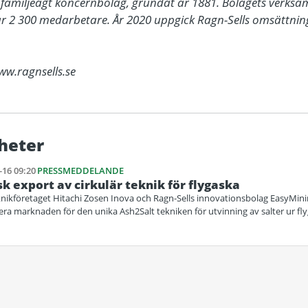
t, familjeägt koncernbolag, grundat år 1881. Bolagets verksam
 2 300 medarbetare. År 2020 uppgick Ragn-Sells omsättning ti
ww.ragnsells.se
heter
-16 09:20
PRESSMEDDELANDE
k export av cirkulär teknik för flygaska
knikföretaget Hitachi Zosen Inova och Ragn-Sells innovationsbolag EasyMining
ra marknaden för den unika Ash2Salt tekniken för utvinning av salter ur fly