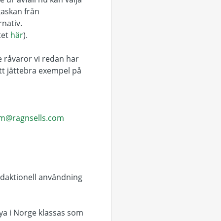
ygaskan från
rnativ.
tet
här
).
 råvaror vi redan har
ett jättebra exempel på
öm@ragnsells.com
redaktionell användning
öya i Norge klassas som