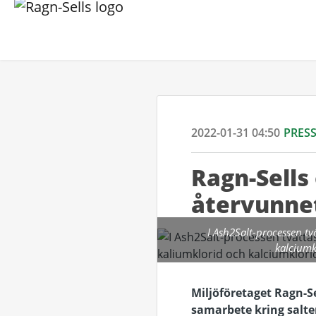
2022-01-31 04:50
PRES
Ragn-Sells
återvunnet
I Ash2Salt-processen tv
kalciumk
Miljöföretaget Ragn-Sel
samarbete kring salte