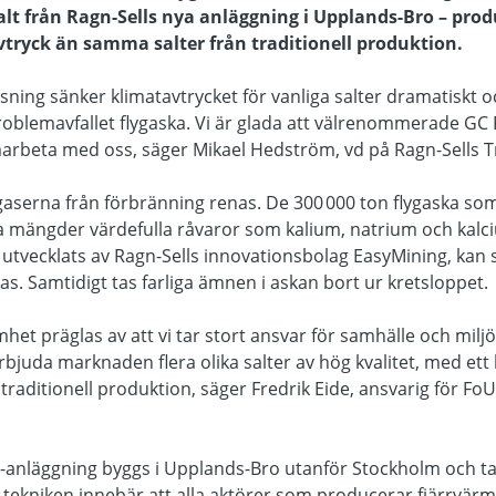
salt från Ragn-Sells nya anläggning i Upplands-Bro – pr
vtryck än samma salter från traditionell produktion.
ösning sänker klimatavtrycket för vanliga salter dramatiskt 
problemavfallet flygaska. Vi är glada att välrenommerade GC 
amarbeta med oss, säger Mikael Hedström, vd på Ragn-Sells
gaserna från förbränning renas. De 300 000 ton flygaska so
ra mängder värdefulla råvaror som kalium, natrium och kalc
 utvecklats av Ragn-Sells innovationsbolag EasyMining, kan
nas. Samtidigt tas farliga ämnen i askan bort ur kretsloppet.
mhet präglas av att vi tar stort ansvar för samhälle och mi
rbjuda marknaden flera olika salter av hög kvalitet, med ett
traditionell produktion, säger Fredrik Eide, ansvarig för Fo
-anläggning byggs i Upplands-Bro utanför Stockholm och tas
-tekniken innebär att alla aktörer som producerar fjärrvärme