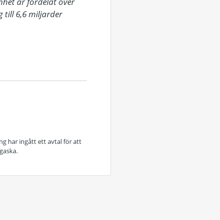
het är fördelat över 
ll 6,6 miljarder 
 har ingått ett avtal för att
gaska.