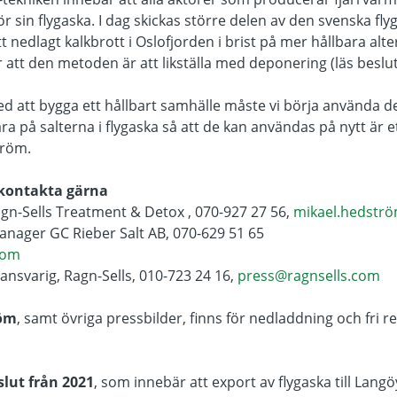
 för sin flygaska. I dag skickas större delen av den svenska fl
tt nedlagt kalkbrott i Oslofjorden i brist på mer hållbara alte
att den metoden är att likställa med deponering (läs beslu
d att bygga ett hållbart samhälle måste vi börja använda de
vara på salterna i flygaska så att de kan användas på nytt är 
tröm.
 kontakta gärna
gn-Sells Treatment & Detox , 070-927 27 56,
mikael.hedstr
Manager GC Rieber Salt AB, 070-629 51 65
com
nsvarig, Ragn-Sells, 010-723 24 16,
press@ragnsells.com
röm
, samt övriga pressbilder, finns för nedladdning och fri 
lut från 2021
, som innebär att export av flygaska till Lang