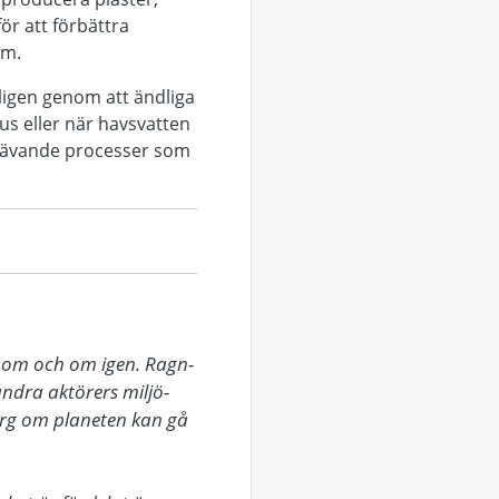
ör att förbättra
mm.
ligen genom att ändliga
us eller när havsvatten
ikrävande processer som
s om och om igen. Ragn-
dra aktörers miljö- 
org om planeten kan gå 