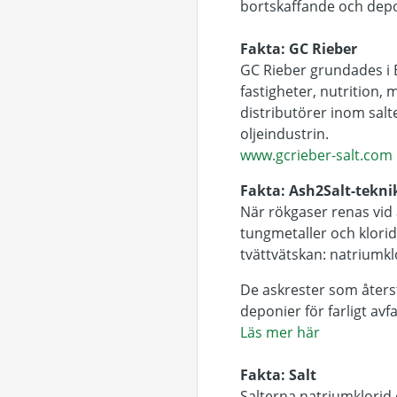
bortskaffande och depone
Fakta: GC Rieber
GC Rieber grundades i 
fastigheter, nutrition, 
distributörer inom salte
oljeindustrin.
www.gcrieber-salt.com
Fakta: Ash2Salt-tekni
När rökgaser renas vid a
tungmetaller och klorid
tvättvätskan: natriumkl
De askrester som åters
deponier för farligt avfa
Läs mer här
Fakta: Salt
Salterna natriumklorid 