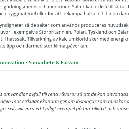
er, gödningsmedel och mediciner. Salter kan också tillsättas f
r och byggmateriel eller för att bekämpa halka och binda da
ltfyndigheter så de salter som används produceras huvudsak
ruvor i exempelvis Storbritannien, Polen, Tyskland och Belar
till havssalt. Tillverkning av kalciumklorid sker med energ
utsläpp och därmed stor klimatpåverkan.
Innovation
Samarbete & Förvärv
ls omvandlar avfall till rena råvaror så att de kan använda
ningen mot cirkulär ekonomi genom lösningar som minskar an
n-Sells vill vara ett tydligt exempel på hur tillväxt och oms