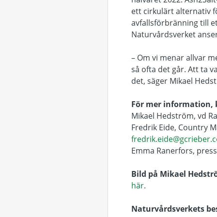
ett cirkulärt alternativ
avfallsförbränning till e
Naturvårdsverket anser 
– Om vi menar allvar me
så ofta det går. Att ta 
det, säger Mikael Heds
För mer information,
Mikael Hedström, vd Ra
Fredrik Eide, Country 
fredrik.eide@gcrieber.
Emma Ranerfors, pressa
Bild på Mikael Hedst
här
.
Naturvårdsverkets bes