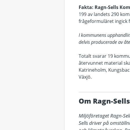
Fakta: Ragn-Sells Ko
199 av landets 290 kom
frågeformuläret ingick
I kommunens upphandlingspo
delvis producerade av åte
Totalt svarar 19 kommune
återvunnet material ska
Katrineholm, Kungsbacka
Växjö.
Om Ragn-Sells
Miljöföretaget Ragn-Sel
Sells driver på omställ