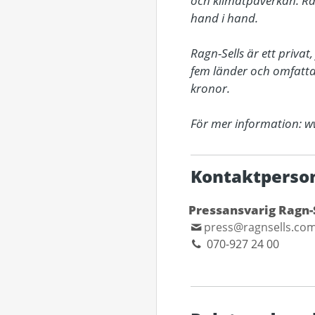
och klimatpåverkan. Rag
hand i hand.

Ragn-Sells är ett priva
fem länder och omfattar
kronor.

För mer information: w
Kontaktperso
Pressansvarig Ragn-
press@ragnsells.co
070-927 24 00