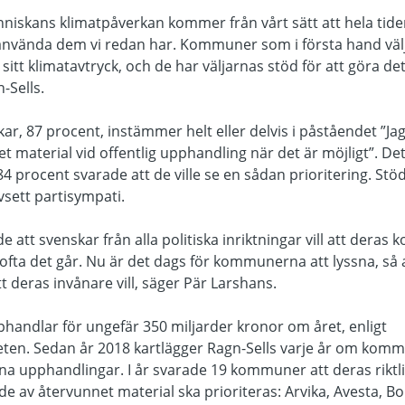
niskans klimatpåverkan kommer från vårt sätt att hela tide
tt använda dem vi redan har. Kommuner som i första hand väl
 sitt klimatavtryck, och de har väljarnas stöd för att göra de
-Sells.
kar, 87 procent, instämmer helt eller delvis i påståendet ”Ja
et material vid offentlig upphandling när det är möjligt”. De
 procent svarade att de ville se en sådan prioritering. Stöd
vsett partisympati.
de att svenskar från alla politiska inriktningar vill att deras
ofta det går. Nu är det dags för kommunerna att lyssna, så
t deras invånare vill, säger Pär Larshans.
ndlar för ungefär 350 miljarder kronor om året, enligt
n. Sedan år 2018 kartlägger Ragn-Sells varje år om komm
ina upphandlingar. I år svarade 19 kommuner att deras riktl
ade av återvunnet material ska prioriteras: Arvika, Avesta, Bo