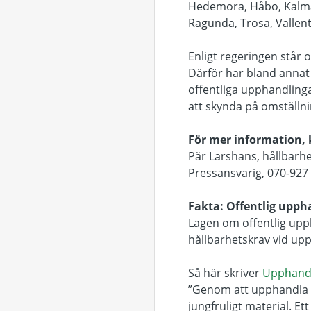
Hedemora, Håbo, Kalmar
Ragunda, Trosa, Vallen
Enligt regeringen står 
Därför har bland annat
offentliga upphandlinga
att skynda på omställni
För mer information,
Pär Larshans, hållbarhe
Pressansvarig, 070-927
Fakta: Offentlig upph
Lagen om offentlig upp
hållbarhetskrav vid up
Så här skriver
Upphandl
”Genom att upphandla n
jungfruligt material. E