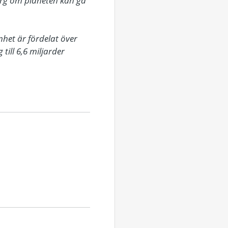
org om planeten kan gå 
het är fördelat över 
ll 6,6 miljarder 