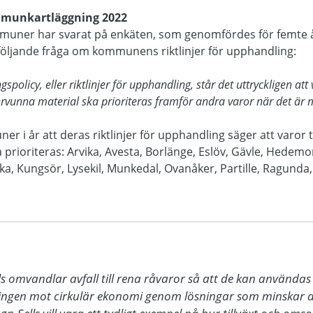
mmunkartläggning 2022
muner har svarat på enkäten, som genomfördes för femte åre
 följande fråga om kommunens riktlinjer för upphandling:
licy, eller riktlinjer för upphandling, står det uttryckligen att 
rvunna material ska prioriteras framför andra varor när det är m
r i år att deras riktlinjer för upphandling säger att varor t
 prioriteras: Arvika, Avesta, Borlänge, Eslöv, Gävle, Hedem
, Kungsör, Lysekil, Munkedal, Ovanåker, Partille, Ragunda,
ls omvandlar avfall till rena råvaror så att de kan använda
ningen mot cirkulär ekonomi genom lösningar som minskar an