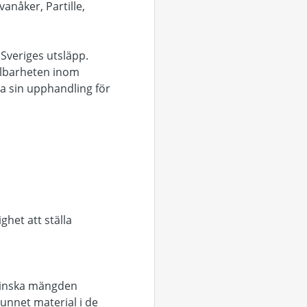
nåker, Partille,
 Sveriges utsläpp.
llbarheten inom
da sin upphandling för
het att ställa
 minska mängden
vunnet material i de