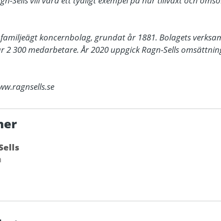
n-Sells vill vara ett tydligt exempel på hur tillväxt och oms
t, familjeägt koncernbolag, grundat år 1881. Bolagets verksam
 2 300 medarbetare. År 2020 uppgick Ragn-Sells omsättning ti
ww.ragnsells.se
ner
Sells
m