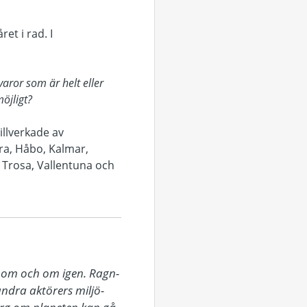
t i rad. I
varor som är helt eller
öjligt?
illverkade av
ora, Håbo, Kalmar,
 Trosa, Vallentuna och
s om och om igen. Ragn-
dra aktörers miljö- 