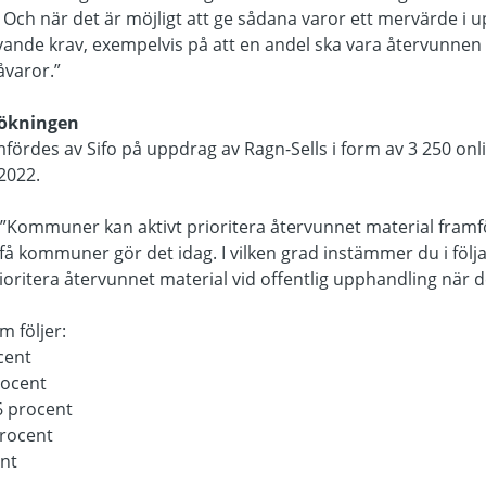
Och när det är möjligt att ge sådana varor ett mervärde i 
ivande krav, exempelvis på att en andel ska vara återvunnen 
åvaror.”
sökningen
rdes av Sifo på uppdrag av Ragn-Sells i form av 3 250 onli
2022.
: ”Kommuner kan aktivt prioritera återvunnet material framf
få kommuner gör det idag. I vilken grad instämmer du i följa
ritera återvunnet material vid offentlig upphandling när de
m följer:
cent
rocent
6 procent
procent
ent