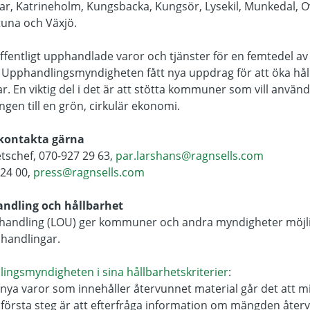
, Katrineholm, Kungsbacka, Kungsör, Lysekil, Munkedal, Ova
tuna och Växjö.
offentligt upphandlade varor och tjänster för en femtedel av
 Upphandlingsmyndigheten fått nya uppdrag för att öka hå
r. En viktig del i det är att stötta kommuner som vill använ
ngen till en grön, cirkulär ekonomi.
 kontakta gärna
tschef, 070-927 29 63,
par.larshans@ragnsells.com
 24 00,
press@ragnsells.com
andling och hållbarhet
handling (LOU) ger kommuner och andra myndigheter möjlig
phandlingar.
ingsmyndigheten i sina hållbarhetskriterier
:
ya varor som innehåller återvunnet material går det att
tt första steg är att efterfråga information om mängden åter