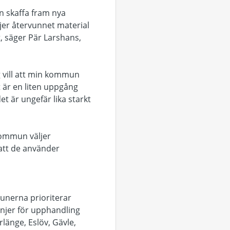
n skaffa fram nya
jer återvunnet material
t, säger Pär Larshans,
g vill att min kommun
t är en liten uppgång
et är ungefär lika starkt
 kommun väljer
 att de använder
unerna prioriterar
injer för upphandling
rlänge, Eslöv, Gävle,