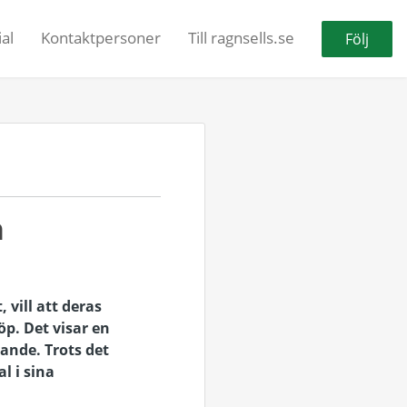
al
Kontaktpersoner
Till ragnsells.se
Följ
n
 vill att deras
p. Det visar en
ande. Trots det
l i sina