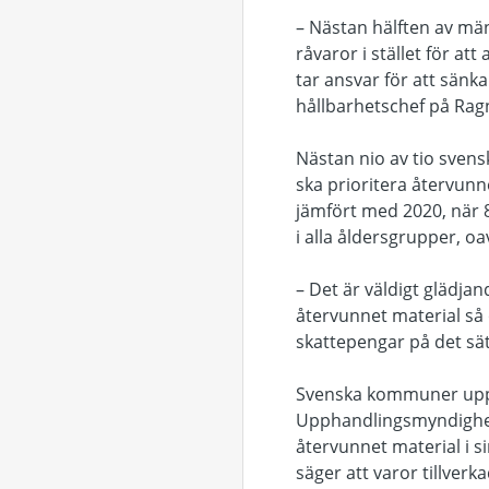
– Nästan hälften av män
råvaror i stället för a
tar ansvar för att sänka
hållbarhetschef på Ragn
Nästan nio av tio svens
ska prioritera återvunn
jämfört med 2020, när 84
i alla åldersgrupper, oa
– Det är väldigt glädjan
återvunnet material så 
skattepengar på det sät
Svenska kommuner uppha
Upphandlingsmyndighete
återvunnet material i s
säger att varor tillverk