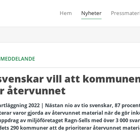
Hem
Nyheter
Pressmateri
SMEDDELANDE
 svenskar vill att kommune
r återvunnet
rtläggning 2022 |
Nästan nio av tio svenskar, 87 procent,
erar varor gjorda av återvunnet material när de gör inkö
ppdrag av miljöföretaget Ragn-Sells med över 3 000 svar
dets 290 kommuner att de prioriterar återvunnet materia