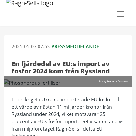
2025-05-07 07:53
PRESSMEDDELANDE
En fjärdedel av EU:s import av
fosfor 2024 kom från Ryssland
Phosphorous fertiliser
Trots kriget i Ukraina
importerade
EU fosfor
till
ett värde av
nästan
11 miljarder kronor
från
Ryssland under 2024
, vilket
motsvarar 25
procent av
EU:s
fosfor
import. Det visar en analys
från miljöföretaget Ragn-Sells i detta EU