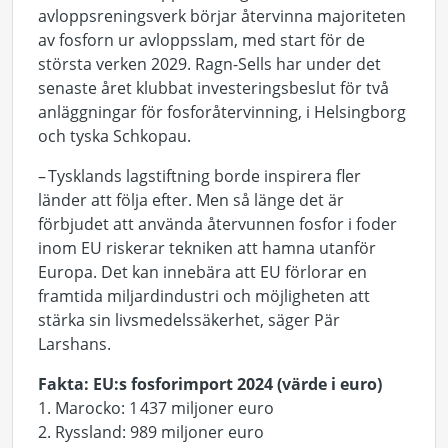
avloppsreningsverk börjar återvinna majoriteten
av fosforn ur avloppsslam
, med start för de
största verken
2029.
Ragn-Sells
har under det
senaste året
klubbat investeringsbeslut för
två
anläggningar för fosforåtervinning,
i Helsingborg
och tyska
Schkopau
.
–
Tysklands lagstiftning borde inspirera fler
länder att följa efter. Men så länge det är
förbjudet att använda återvunnen fosfor i foder
inom EU riskerar tekniken att hamna utanför
Europa.
Det
kan innebära att
EU
förlorar en
framtida miljardindustri
och
möjligheten att
stärka sin
livsmedelssäkerhet
, säger Pär
Larshans.
Fakta: EU:s fosforimport 2024
(värde i euro)
1. Marocko
:
1
437
miljone
r
euro
2. Ryssland
: 9
8
9
miljo
n
er
euro