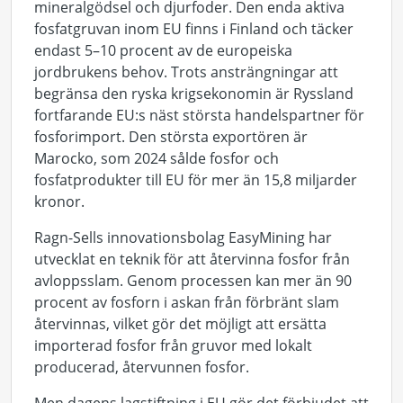
mineralgödse
l och djurfoder
.
Den enda aktiva
fosfatgruvan inom EU
f
inns i Finland och täcker
endast 5–10 procent av de europeiska
jordbrukens behov.
Trots ansträngningar att
begränsa den ryska
krigsekonomin
är Ryssland
fortfarande
EU:s näst största handelspartner för
fosforimport. Den största exportören är
Marocko, som 2024 sålde fosfor och
fosfatprodukter till EU för mer än
15,8
miljarder
kronor
.
Ragn-Sells innovationsbolag
EasyMining
har
utvecklat en teknik för att återvinna fosfor från
avloppsslam. Genom processen kan mer än 90
procent av fosforn i askan från förbränt slam
återvinnas, vilket gör det möjligt att ersätta
importerad
fosfor från gruvor med lokalt
producerad, återvunnen fosfor.