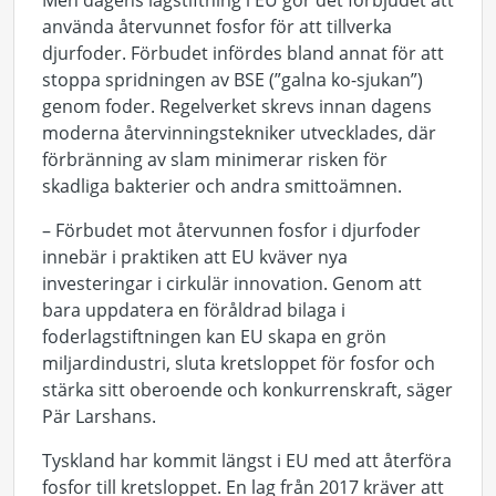
Men dagens lagstiftning i EU
gör det förbjudet att
använda
återvunnet fosfor
för att tillverka
djurfoder.
Förbudet infördes
bland annat
för att
stoppa spridningen av BSE (”galna ko-sjukan”)
genom foder
. Regelverket skrevs
innan dagens
moderna återvinningstekniker utvecklades,
där
förbränning av slam
minimerar
risken för
skadliga bakterier och and
ra smitt
oämnen
.
–
Förbudet
mot
återvunnen fosfor i djurfoder
innebär i praktiken att EU kväver nya
investeringar
i ci
r
kulär innovation
.
Genom att
bara uppdatera en föråldrad bilaga i
foderlagstiftningen kan EU skapa en grön
miljardindustri, sluta kretsloppet för fosfor och
stärka sitt oberoende och konkurrenskraft
, säger
Pär Larshans.
Tyskland har kommit längst i EU med att återföra
fosfor till kretsloppet. En lag från 2017 kräver att