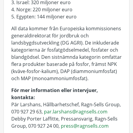
3.
Israel:
320
miljoner
euro
4. Norge: 220
mi
ljoner
e
uro
5. Egy
pten
: 144
miljoner
euro
All data kommer från Europeiska kommissionens
generaldirektorat för jordbruk och
landsbygdsutveckling (DG AGRI). De inkluderade
kategorierna är fosfatgödselmedel, fosfater och
blandgödsel. Den sistnämnda kategorin omfattar
flera produkter baserade på fosfor, främst NPK
(kväve-fosfor-kalium), DAP (
diammoniumfosfat
)
och MAP (monoammoniumfosfat).
För mer information eller intervjuer,
kontakta:
Pär Larshans, Hållbarhetschef, Ragn-Sells Group,
070 927 29 63
,
par.larshans@ragnsells.com
Debby Porter Laffitte, Pressansvarig, Ragn-Sells
Group, 070 927 24 00,
press@ragnsells.com