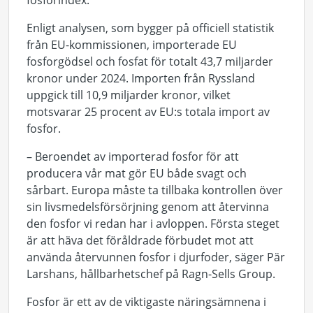
fosforindex.
Enligt analysen, som bygger på
officiell
statistik
från EU-kommissionen,
importerade
EU
fosforgödsel och fosfat
för totalt
43,7
miljarder
kronor
under 2024. Importen från Ryssland
uppgick till
10,9
miljarder
kronor
,
vilket
motsvarar
25 procent av
EU:s totala import av
fosfor
.
–
B
eroende
t
av
importerad fosfor för att
producera
vår
mat gör EU både svagt och
sårbart. Europa måste ta tillbaka kontrollen över
sin livsmedelsförsörjning genom att återvinna
den fosfor vi redan har i avloppen. Första steget
är att häva det föråldrade förbudet mot att
använda återvunnen fosfor i djurfoder, säger Pär
Larshans, hållbarhetschef på Ragn-Sells Group.
Fosfor är ett av de viktigaste näringsämnena i