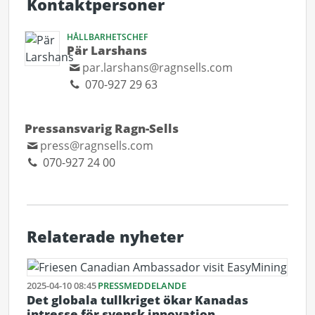
Kontaktpersoner
HÅLLBARHETSCHEF
Pär Larshans
par.larshans@ragnsells.com
070-927 29 63
Pressansvarig Ragn-Sells
press@ragnsells.com
070-927 24 00
Relaterade nyheter
2025-04-10 08:45
PRESSMEDDELANDE
Det globala tullkriget ökar Kanadas
intresse för svensk innovation