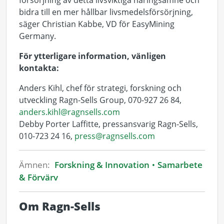
försörjning av detta livsviktiga näringsämne och
bidra till en mer hållbar livsmedelsförsörjning,
säger Christian Kabbe, VD för EasyMining
Germany.
För ytterligare information, vänligen
kontakta:
Anders Kihl, chef för strategi, forskning och
utveckling Ragn-Sells Group, 070-927 26 84,
anders.kihl@ragnsells.com
Debby Porter Laffitte, pressansvarig Ragn-Sells,
010-723 24 16,
press@ragnsells.com
Ämnen:
Forskning & Innovation
Samarbete
& Förvärv
Om Ragn-Sells