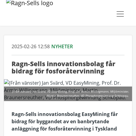
2025-02-26 12:58
NYHETER
Ragn-Sells innovationsbolag får
bidrag för fosforåtervinning
(Från vänster) Jan Svärd, VD EasyMining, Prof. Dr. Armin Willingmann, Miljöminister,
Martin Braunersreuther, VD Phosphorgewinnung Schkopau.
Ragn-Sells innovationsbolag EasyMining får
bidrag för byggandet av en banbrytande
anläggning för fosforåtervinning i Tyskland