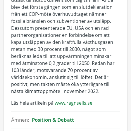
utkast till slutdokument som tagits fram. Ändå
blev det första gången som en slutdeklaration
från ett COP-möte överhuvudtaget nämner
fossila bränslen och subventioner av utsläpp.
Dessutom presenterade EU, USA och en rad
partnerorganisationer en förbindelse om att
kapa utsläppen av den kraftfulla växthusgasen
metan med 30 procent till 2030, något som
beräknas leda till att uppvärmningen minskar
med åtminstone 0,2 grader till 2050. Redan har
103 länder, motsvarande 70 procent av
världsekonomin, anslutit sig till löftet. Det är
positivt, men takten måste öka ytterligare till
nästa klimattoppmöte i november 2022.
Läs hela artikeln på
www.ragnsells.se
Ämnen:
Position & Debatt