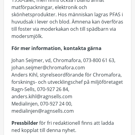
1950-talet, men finns också i bland annat
matförpackningar, elektronik och
skönhetsprodukter. Hos människan lagras PFAS i
huvudsak i lever och blod. Ämnena kan överföras
till foster via moderkakan och till spädbarn via
modersmjölk.
För mer information, kontakta gärna
Johan Seijmer, vd, Chromafora, 073-800 61 63,
johan.seijmer@chromafora.com
Anders Kihl, styrelseordförande för Chromafora,
forsknings- och utvecklingschef på miljöföretaget
Ragn-Sells, 070-927 26 84,
anders.kihl@ragnsells.com
Medialinjen, 070-927 24 00,
medialinjen@ragnsells.com
Pressbilder
för fri redaktionell finns att ladda
ned kopplat till denna nyhet.