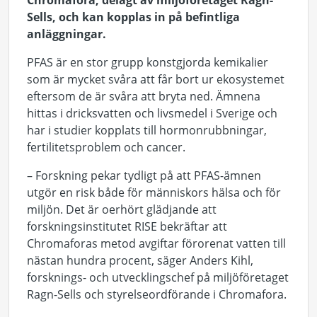
Chromafora, delägt av miljöföretaget Ragn-
Sells, och kan kopplas in på befintliga
anläggningar.
PFAS är en stor grupp konstgjorda kemikalier
som är mycket svåra att får bort ur ekosystemet
eftersom de är svåra att bryta ned. Ämnena
hittas i dricksvatten och livsmedel i Sverige och
har i studier kopplats till hormonrubbningar,
fertilitetsproblem och cancer.
– Forskning pekar tydligt på att PFAS-ämnen
utgör en risk både för människors hälsa och för
miljön. Det är oerhört glädjande att
forskningsinstitutet RISE bekräftar att
Chromaforas metod avgiftar förorenat vatten till
nästan hundra procent, säger Anders Kihl,
forsknings- och utvecklingschef på miljöföretaget
Ragn-Sells och styrelseordförande i Chromafora.