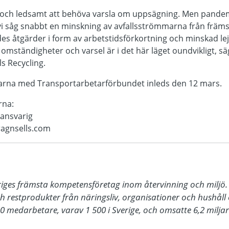
gt och ledsamt att behöva varsla om uppsägning. Men pande
vi såg snabbt en minskning av avfallsströmmarna från främst
des åtgärder i form av arbetstidsförkortning och minskad l
 omständigheter och varsel är i det här läget oundvikligt, s
ls Recycling.
garna med Transportarbetarförbundet inleds den 12 mars.
rna:
ansvarig
ragnsells.com
eriges främsta kompetensföretag inom återvinning och miljö. 
ch restprodukter från näringsliv, organisationer och hushåll 
0 medarbetare, varav 1 500 i Sverige, och omsatte 6,2 miljard