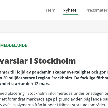
Hem
Nyheter
Pressmateri
SMEDDELANDE
 varslar i Stockholm
mar till följd av pandemin skapar övertalighet och gör 
rka 20 miljöarbetare i region Stockholm. De fackliga för
ndet startar den 12 mars.
 med placering i Stockholm informerades under onsdagen 
r ett förändrat marknadsläge på grund av den pågående pa
av avfallsvolymerna från kunder i främst storstadsområdet.