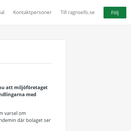
al
Kontaktpersoner
Till ragnsells.se
Följ
nu att miljöföretaget
handlingarna med
om varsel om
ndemin där bolaget ser