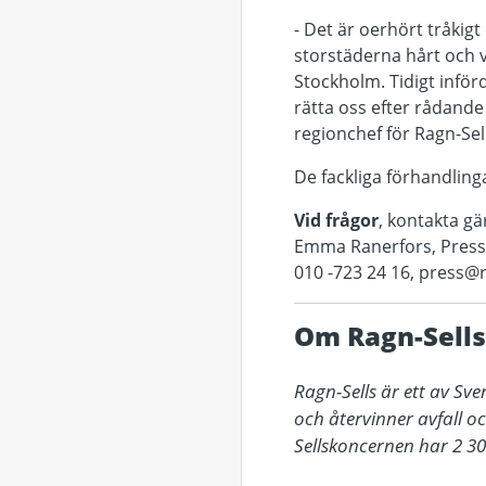
- Det är oerhört tråki
storstäderna hårt och 
Stockholm. Tidigt inför
rätta oss efter rådande
regionchef för Ragn-Sel
De fackliga förhandlin
Vid frågor
, kontakta gä
Emma Ranerfors, Press
010 -723 24 16, press@
Om Ragn-Sells
Ragn-Sells är ett av Sv
och återvinner avfall o
Sellskoncernen har 2 30