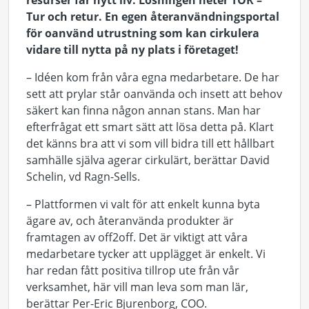
resurser får nytt liv. Lösningen heter TOR –
Tur och retur. En egen återanvändningsportal
för oanvänd utrustning som kan cirkulera
vidare till nytta på ny plats i företaget!
– Idéen kom från våra egna medarbetare. De har
sett att prylar står oanvända och insett att behov
säkert kan finna någon annan stans. Man har
efterfrågat ett smart sätt att lösa detta på. Klart
det känns bra att vi som vill bidra till ett hållbart
samhälle själva agerar cirkulärt, berättar David
Schelin, vd Ragn-Sells.
– Plattformen vi valt för att enkelt kunna byta
ägare av, och återanvända produkter är
framtagen av off2off. Det är viktigt att våra
medarbetare tycker att upplägget är enkelt. Vi
har redan fått positiva tillrop ute från vår
verksamhet, här vill man leva som man lär,
berättar Per-Eric Bjurenborg, COO.