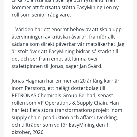
cirka 70 anställda i Sverige och Tyskland. Han
kommer att fortsätta stötta EasyMining i en ny
roll som senior rådgivare.
– Världen har ett enormt behov av att skala upp
återvinningen av kritiska råvaror, framför allt
sådana som direkt påverkar vår matsäkerhet. Jag
är stolt över att EasyMining bidrar så starkt till
det och ser fram emot att lämna över
stafettpinnen till Jonas, säger Jan Svärd.
Jonas Hagman har en mer än 20 år lång karriär
inom Perstorp, ett helägt dotterbolag till
PETRONAS Chemicals Group Berhad, senast i
rollen som VP Operations & Supply Chain. Han
har lett flera stora transformationsprojekt inom
supply chain, produktion och affärsutveckling,
och tillträder som vd för EasyMining den 1
oktober, 2026.