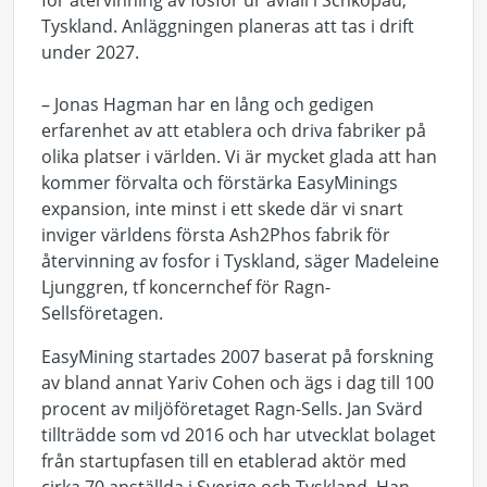
för återvinning av fosfor ur avfall i Schkopau,
Tyskland. Anläggningen planeras att tas i drift
under 2027.
– Jonas Hagman har en lång och gedigen
erfarenhet av att etablera och driva fabriker på
olika platser i världen. Vi är mycket glada att han
kommer förvalta och förstärka EasyMinings
expansion, inte minst i ett skede där vi snart
inviger världens första Ash2Phos fabrik för
återvinning av fosfor i Tyskland, säger Madeleine
Ljunggren, tf koncernchef för Ragn-
Sellsföretagen.
EasyMining startades 2007 baserat på forskning
av bland annat Yariv Cohen och ägs i dag till 100
procent av miljöföretaget Ragn-Sells. Jan Svärd
tillträdde som vd 2016 och har utvecklat bolaget
från startupfasen till en etablerad aktör med