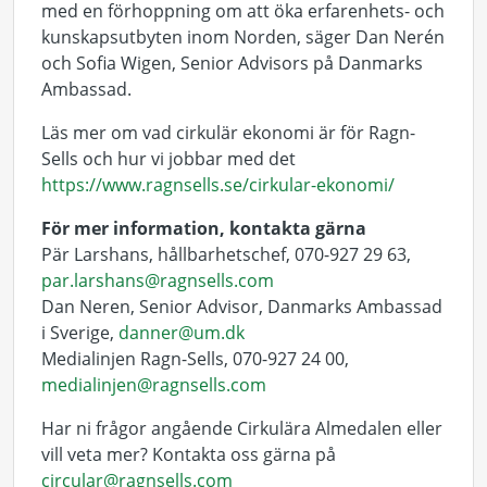
med en förhoppning om att öka erfarenhets- och
kunskapsutbyten inom Norden, säger Dan Nerén
och Sofia Wigen, Senior Advisors på Danmarks
Ambassad.
Läs mer om vad cirkulär ekonomi är för Ragn-
Sells och hur vi jobbar med det
https://www.ragnsells.se/cirkular-ekonomi/
För mer information, kontakta gärna
Pär Larshans, hållbarhetschef, 070-927 29 63,
par.larshans@ragnsells.com
Dan Neren, Senior Advisor, Danmarks Ambassad
i Sverige,
danner@um.dk
Medialinjen Ragn-Sells, 070-927 24 00,
medialinjen@ragnsells.com
Har ni frågor angående Cirkulära Almedalen eller
vill veta mer? Kontakta oss gärna på
circular@ragnsells.com