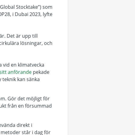
(”Global Stocktake”) som
28, i Dubai 2023, lyfte
.
. Det är upp till
 cirkulära lösningar, och
a vid en klimatvecka
sitt anförande
pekade
y teknik kan sänka
m. Gör det möjligt för
odukt från en försummad
vända direkt i
 metoder står i dag för