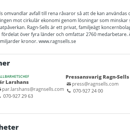
ls omvandlar avfall till rena råvaror så att de kan använda
lningen mot cirkulär ekonomi genom lösningar som minskar 
matpåverkan. Ragn-Sells är ett privat, familjeägt koncernbola
 fördelat över fyra länder och omfattar 2760 medarbetare. 
8 miljarder kronor. www.ragnsells.se
ner
Pressansvarig Ragn-Sells
ÅLLBARHETSCHEF
är Larshans
press@ragnsells.com
par.larshans@ragnsells.com
070-927 24 00
070-927 29 63
heter