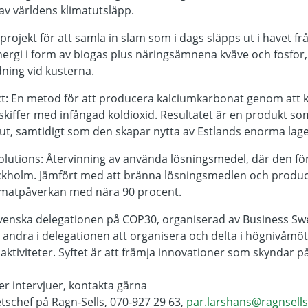
av världens klimatutsläpp.
projekt för att samla in slam som i dags släpps ut i havet fr
ergi i form av biogas plus näringsämnena kväve och fosfo
dning vid kusterna.
t:
En metod för att producera kalciumkarbonat genom att 
skiffer med infångad koldioxid. Resultatet är en produkt s
ut, samtidigt som den skapar nytta av Estlands enorma lag
olutions:
Återvinning av använda lösningsmedel, där den fö
ockholm. Jämfört med att bränna lösningsmedlen och produce
limatpåverkan med nära 90 procent.
 svenska delegationen på COP30, organiserad av Business Swe
andra i delegationen att organisera och delta i högnivåmö
ktiviteter. Syftet är att främja innovationer som skyndar 
er intervjuer, kontakta gärna
tschef på Ragn-Sells, 070-927 29 63,
par.larshans@ragnsell