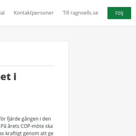
al
Kontaktpersoner
Till ragnsells.se
Följ
et i
för fjärde gången i den
. På årets COP-möte ska
as kraftigt genom att ge