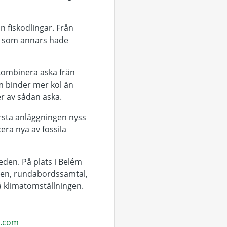
ån fiskodlingar. Från
r, som annars hade
kombinera aska från
om binder mer kol än
er av sådan aska.
rsta anläggningen nyss
ra nya av fossila
den. På plats i Belém
ten, rundabordssamtal,
på klimatomställningen.
s.com