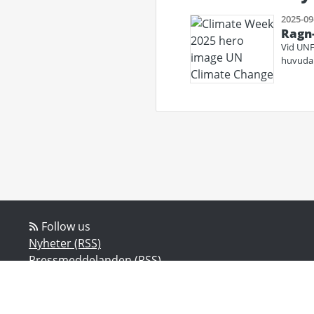
2025-09
Ragn-
Vid UNF
huvudan
Follow us
Nyheter (RSS)
Pressmeddelanden (RSS)
Bloggposter (RSS)