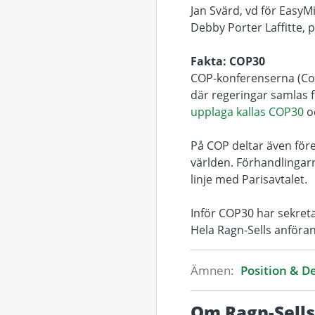
Jan Svärd, vd för EasyM
Debby Porter Laffitte, 
Fakta: COP30
COP-konferenserna (Conf
där regeringar samlas f
upplaga kallas COP30
oc
På COP deltar även före
världen. Förhandlingarn
linje med Parisavtalet.
Inför COP30 har sekreta
Hela Ragn-Sells anföra
Ämnen:
Position & D
Om Ragn-Sells