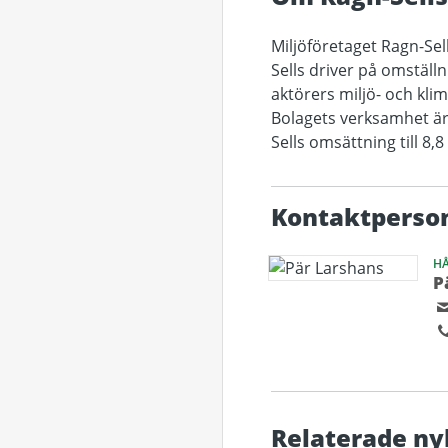
Miljöföretaget Ragn-Sel
Sells driver på omstäl
aktörers miljö- och kli
Bolagets verksamhet är
Sells omsättning till 8,
Kontaktperso
H
P
Relaterade ny