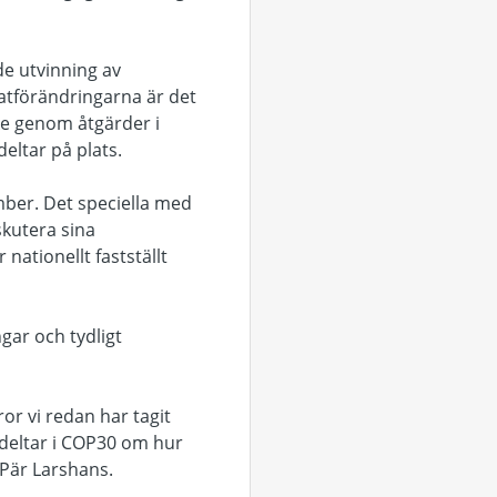
de utvinning av
matförändringarna är det
ke genom åtgärder i
deltar på plats.
mber. Det speciella med
skutera sina
nationellt fastställt
gar och tydligt
.
or vi redan har tagit
deltar i COP30 om hur
r Pär Larshans.