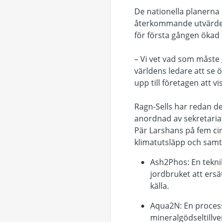
De nationella planerna 
återkommande utvärdera
för första gången ökad 
– Vi vet vad som måste 
världens ledare att se ö
upp till företagen att v
Ragn-Sells har redan de
anordnad av sekretariat
Pär Larshans på fem cir
klimatutsläpp och samti
Ash2Phos:
En tekni
jordbruket att ers
källa.
Aqua2N:
En process
mineralgödseltillve