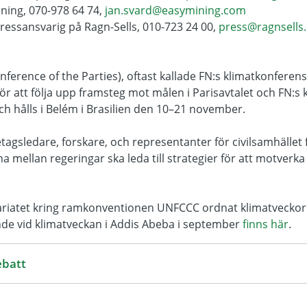
ining, 070-978 64 74,
jan.svard@easymining.com
pressansvarig på Ragn-Sells, 010-723 24 00,
press@ragnsells
erence of the Parties), oftast kallade FN:s klimatkonferens
ör att följa upp framsteg mot målen i Parisavtalet och FN:s
h hålls i Belém i Brasilien den 10–21 november.
tagsledare, forskare, och representanter för civilsamhället 
a mellan regeringar ska leda till strategier för att motverka
riatet kring ramkonventionen UNFCCC ordnat klimatveckor på
nde vid klimatveckan i Addis Abeba i september
finns här
.
ebatt