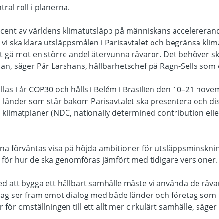
ral roll i planerna.
rocent av världens klimatutsläpp på människans accelereran
 vi ska klara utsläppsmålen i Parisavtalet och begränsa kli
tt gå mot en större andel återvunna råvaror. Det behöver s
plan, säger Pär Larshans, hållbarhetschef på Ragn-Sells som 
llas i år COP30 och hålls i Belém i Brasilien den 10–21 nove
la länder som står bakom Parisavtalet ska presentera och di
klimatplaner (NDC, nationally determined contribution eller 
a förväntas visa på höjda ambitioner för utsläppsminsknin
 för hur de ska genomföras jämfört med tidigare versioner
d att bygga ett hållbart samhälle måste vi använda de råvar
Jag ser fram emot dialog med både länder och företag som 
 för omställningen till ett allt mer cirkulärt samhälle, säge