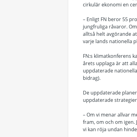
cirkulär ekonomi en cent
– Enligt FN beror 55 p
jungfruliga råvaror. Om
alltså helt avgörande a
varje lands nationella 
FN:s klimatkonferens ka
årets upplaga är att al
uppdaterade nationella 
bidrag).
De uppdaterade planern
uppdaterade strategier
– Om vi menar allvar me
fram, om och om igen. 
vi kan röja undan hinder