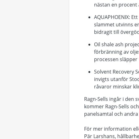
nästan en procent 
AQUAPHOENIX:
Ett 
slammet utvinns en
bidragit till övergö
Oil shale ash projec
förbränning av olje
processen släpper 
Solvent Recovery S
invigts utanför St
råvaror minskar k
Ragn-Sells ingår i den
kommer Ragn-Sells och 
panelsamtal och andra a
För mer information ell
Pär Larshans, hållbarhe