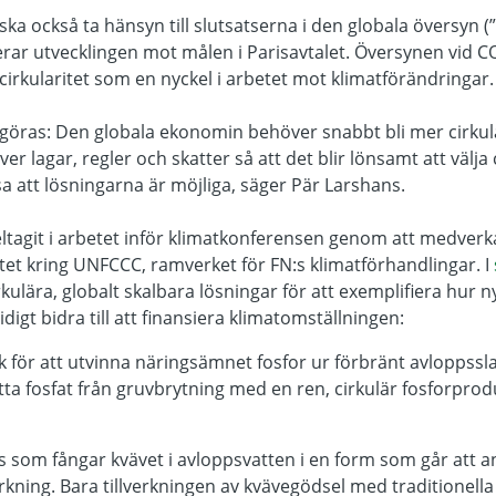
ska också ta hänsyn till slutsatserna i den globala översyn 
r utvecklingen mot målen i Parisavtalet. Översynen vid COP
cirkularitet som en nyckel i arbetet mot klimatförändringar
göras: Den globala ekonomin behöver snabbt bli mer cirkulär
ver lagar, regler och skatter så att det blir lönsamt att välja
isa att lösningarna är möjliga, säger Pär Larshans.
ltagit i arbetet inför klimatkonferensen genom att medverk
et kring UNFCCC, ramverket för FN:s klimatförhandlingar. I
kulära, globalt skalbara lösningar för att exemplifiera hur n
digt bidra till att finansiera klimatomställningen:
k för att utvinna näringsämnet fosfor ur förbränt avloppssla
ätta fosfat från gruvbrytning med en ren, cirkulär fosforpr
 som fångar kvävet i avloppsvatten i en form som går att an
rkning. Bara tillverkningen av kvävegödsel med traditionella