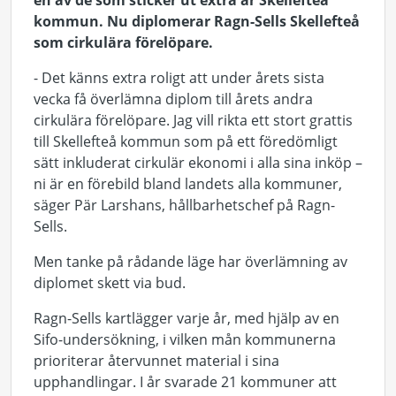
en av de som sticker ut extra är Skellefteå
kommun. Nu diplomerar Ragn-Sells Skellefteå
som cirkulära förelöpare.
- Det känns extra roligt att under årets sista
vecka få överlämna diplom till årets andra
cirkulära förelöpare. Jag vill rikta ett stort grattis
till Skellefteå kommun som på ett föredömligt
sätt inkluderat cirkulär ekonomi i alla sina inköp –
ni är en förebild bland landets alla kommuner,
säger Pär Larshans, hållbarhetschef på Ragn-
Sells.
Men tanke på rådande läge har överlämning av
diplomet skett via bud.
Ragn-Sells kartlägger varje år, med hjälp av en
Sifo-undersökning, i vilken mån kommunerna
prioriterar återvunnet material i sina
upphandlingar. I år svarade 21 kommuner att