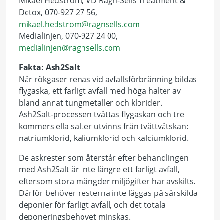
Mikael Hedström, VD Ragn-Sells Treatment &
Detox, 070-927 27 56,
mikael.hedstrom@ragnsells.com
Medialinjen, 070-927 24 00,
medialinjen@ragnsells.com
Fakta: Ash2Salt
När rökgaser renas vid avfallsförbränning bildas
flygaska, ett farligt avfall med höga halter av
bland annat tungmetaller och klorider. I
Ash2Salt-processen tvättas flygaskan och tre
kommersiella salter utvinns från tvättvätskan:
natriumklorid, kaliumklorid och kalciumklorid.
De askrester som återstår efter behandlingen
med Ash2Salt är inte längre ett farligt avfall,
eftersom stora mängder miljögifter har avskilts.
Därför behöver resterna inte läggas på särskilda
deponier för farligt avfall, och det totala
deponeringsbehovet minskas.