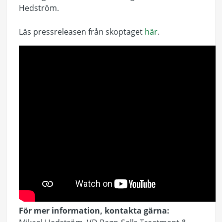
Hedström.
Läs pressreleasen från skoptaget
här
.
För mer information, kontakta gärna: