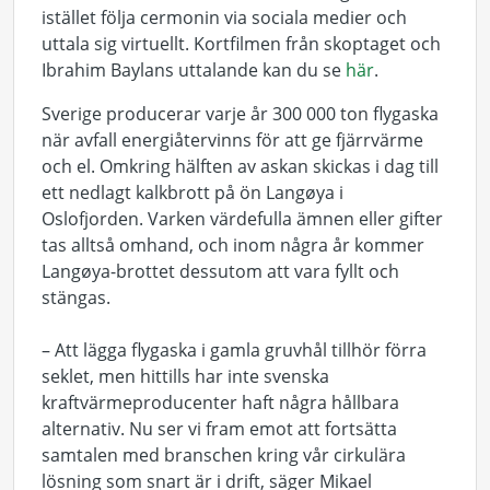
istället följa cermonin via sociala medier och
uttala sig virtuellt. Kortfilmen från skoptaget och
Ibrahim Baylans uttalande kan du se
här
.
Sverige producerar varje år 300 000 ton flygaska
när avfall energiåtervinns för att ge fjärrvärme
och el. Omkring hälften av askan skickas i dag till
ett nedlagt kalkbrott på ön Langøya i
Oslofjorden. Varken värdefulla ämnen eller gifter
tas alltså omhand, och inom några år kommer
Langøya-brottet dessutom att vara fyllt och
stängas.
– Att lägga flygaska i gamla gruvhål tillhör förra
seklet, men hittills har inte svenska
kraftvärmeproducenter haft några hållbara
alternativ. Nu ser vi fram emot att fortsätta
samtalen med branschen kring vår cirkulära
lösning som snart är i drift, säger Mikael