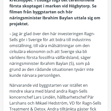
kretsloppet.
I tisdags togs det ceremoniella
första skoptaget i marken vid Högbytorp. Se
filmen från byggstarten och hör
näringsminister Ibrahim Baylan uttala sig om
projektet.
– Jag är glad över den här investeringen Ragn-
Sells gör i Sverige för att bidra till industrins
omställning, till våra målsättningar om den
cirkulära ekonomin och att Sverige ska bli
världens första fossilfria välfärdsland, säger
näringsminister Ibrahim Baylan (S), som på
grund av den rådande situationen tyvärr inte
kunde närvara personligen.
Närvarande vid byggstarten var istället en
mindre skara med bland andra Ragn-Sells
koncernchef Lars Lindén, hållbarhetschef Pär
Larshans och Mikael Hedström, VD för Ragn-Sells
Treatment & Detox. Andra tilltänkta gäster fick