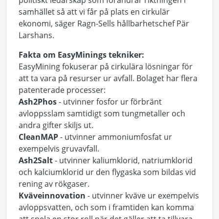
politiskt ledarskap som förändrar riktningen i
samhället så att vi får på plats en cirkulär
ekonomi, säger Ragn-Sells hållbarhetschef Pär
Larshans.
Fakta om EasyMinings tekniker:
EasyMining fokuserar på cirkulära lösningar för
att ta vara på resurser ur avfall. Bolaget har flera
patenterade processer:
Ash2Phos
- utvinner fosfor ur förbränt
avloppsslam samtidigt som tungmetaller och
andra gifter skiljs ut.
CleanMAP
- utvinner ammoniumfosfat ur
exempelvis gruvavfall.
Ash2Salt
- utvinner kaliumklorid, natriumklorid
och kalciumklorid ur den flygaska som bildas vid
rening av rökgaser.
Kväveinnovation
- utvinner kväve ur exempelvis
avloppsvatten, och som i framtiden kan komma