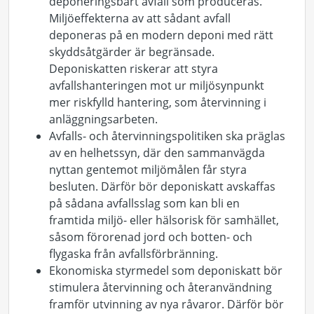
deponeringsbart avfall som produceras.
Miljöeffekterna av att sådant avfall
deponeras på en modern deponi med rätt
skyddsåtgärder är begränsade.
Deponiskatten riskerar att styra
avfallshanteringen mot ur miljösynpunkt
mer riskfylld hantering, som återvinning i
anläggningsarbeten.
Avfalls- och återvinningspolitiken ska präglas
av en helhetssyn, där den sammanvägda
nyttan gentemot miljömålen får styra
besluten. Därför bör deponiskatt avskaffas
på sådana avfallsslag som kan bli en
framtida miljö- eller hälsorisk för samhället,
såsom förorenad jord och botten- och
flygaska från avfallsförbränning.
Ekonomiska styrmedel som deponiskatt bör
stimulera återvinning och återanvändning
framför utvinning av nya råvaror. Därför bör