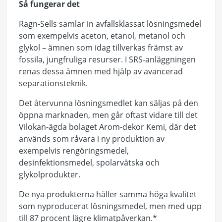
Så fungerar det
Ragn-Sells samlar in avfallsklassat lösningsmedel
som exempelvis aceton, etanol, metanol och
glykol – ämnen som idag tillverkas främst av
fossila, jungfruliga resurser. I SRS-anläggningen
renas dessa ämnen med hjälp av avancerad
separationsteknik.
Det återvunna lösningsmedlet kan säljas på den
öppna marknaden, men går oftast vidare till det
Vilokan-ägda bolaget Arom-dekor Kemi, där det
används som råvara i ny produktion av
exempelvis rengöringsmedel,
desinfektionsmedel, spolarvätska och
glykolprodukter.
De nya produkterna håller samma höga kvalitet
som nyproducerat lösningsmedel, men med upp
till
87 procent lägre klimatpåverkan.
*