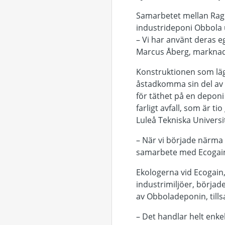
Samarbetet mellan Ragn
industrideponi Obbola
– Vi har använt deras e
Marcus Åberg, marknad
Konstruktionen som läggs
åstadkomma sin del av e
för täthet på en deponi 
farligt avfall, som är t
Luleå Tekniska Univers
– När vi började närma o
samarbete med Ecogain
Ekologerna vid Ecogain
industrimiljöer, började
av Obboladeponin, til
– Det handlar helt enkel