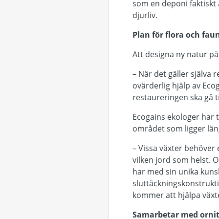
som en deponi faktiskt 
djurliv.
Plan för flora och fau
Att designa ny natur p
– När det gäller själva r
ovärderlig hjälp av Eco
restaureringen ska gå til
Ecogains ekologer har t
området som ligger län
– Vissa växter behöver e
vilken jord som helst. O
har med sin unika kunsk
sluttäckningskonstrukt
kommer att hjälpa växter
Samarbetar med ornit