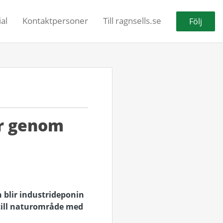
al
Kontaktpersoner
Till ragnsells.se
Följ
ur genom
 blir industrideponin
 till naturområde med