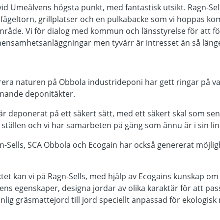
t vid Umeälvens högsta punkt, med fantastisk utsikt. Ragn-Se
 fågeltorn, grillplatser och en pulkabacke som vi hoppas k
dsområde. Vi för dialog med kommun och länsstyrelse för att 
ensamhetsanläggningar men tyvärr är intresset än så länge
era naturen på Obbola industrideponi har gett ringar på va
iknande deponitäkter.
 är deponerat på ett säkert sätt, med ett säkert skal som se
r ställen och vi har samarbeten på gång som ännu är i sin lin
-Sells, SCA Obbola och Ecogain har också genererat möjlig
tet kan vi på Ragn-Sells, med hjälp av Ecogains kunskap om
ns egenskaper, designa jordar av olika karaktär för att pass
anlig gräsmattejord till jord speciellt anpassad för ekologisk