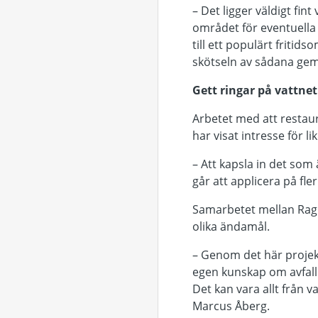
– Det ligger väldigt fin
området för eventuella
till ett populärt friti
skötseln av sådana gem
Gett ringar på vattnet
Arbetet med att restaur
har visat intresse för l
– Att kapsla in det som
går att applicera på fle
Samarbetet mellan Ragn
olika ändamål.
– Genom det här projek
egen kunskap om avfalle
Det kan vara allt från v
Marcus Åberg.