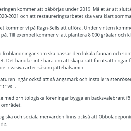
eringen kommer att påbörjas under 2019. Målet är att slutt
et 2020-2021 och att restaureringsarbetet ska vara klart somm
tet kommer vi på Ragn-Sells att utföra. Under vintern komm
 på. Till exempel kommer vi att plantera 8 000 gråalar och k
la fröblandningar som ska passar den lokala faunan och som
t. Det handlar inte bara om att skapa rätt förutsättningar 
de invasiva arter såsom jättebalsamin.
a naturen ingår också att så ängsmark och installera stenrös
trivs i.
e med ornitologiska föreningar bygga en backsvalebrant fö
å området.
logiska och sociala mervärden finns också att Obboladeponin 
åde.