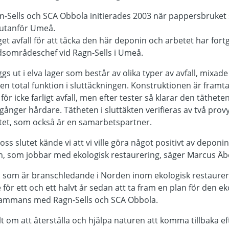
-Sells och SCA Obbola initierades 2003 när pappersbruket s
 utanför Umeå.
get avfall för att täcka den här deponin och arbetet har fort
sområdeschef vid Ragn-Sells i Umeå.
 ut i elva lager som består av olika typer av avfall, mixade
n total funktion i sluttäckningen. Konstruktionen är framta
för icke farligt avfall, men efter tester så klarar den täthete
io gånger hårdare. Tätheten i sluttäkten verifieras av två prov
itet, som också är en samarbetspartner.
ss slutet kände vi att vi ville göra något positivt av deponi
, som jobbar med ekologisk restaurering, säger Marcus Åb
, som är branschledande i Norden inom ekologisk restaureri
 för ett och ett halvt år sedan att ta fram en plan för den 
lsammans med Ragn-Sells och SCA Obbola.
t om att återställa och hjälpa naturen att komma tillbaka eft