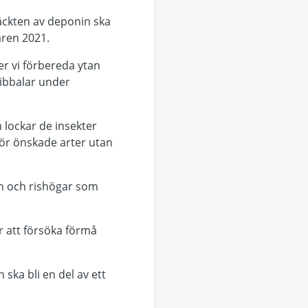
äckten av deponin ska
aren 2021.
er vi förbereda ytan
libbalar under
 lockar de insekter
för önskade arter utan
en och rishögar som
r att försöka förmå
ska bli en del av ett