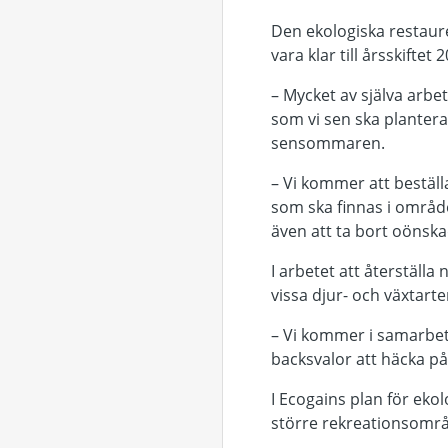
Den ekologiska restaur
vara klar till årsskift
– Mycket av själva arbe
som vi sen ska plantera
sensommaren.
– Vi kommer att bestäl
som ska finnas i område
även att ta bort oönska
I arbetet att återställ
vissa djur- och växtarter 
– Vi kommer i samarbet
backsvalor att häcka p
I Ecogains plan för eko
större rekreationsomr