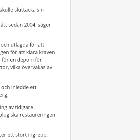
kulle sluttäcka sin
gått sedan 2004, säger
 och utlagda för att
gen för att klara kraven
n för en deponi för
ytor, vilka övervakas av
n och inledde ett
erg.
ng av tidigare
ekologiska restaureringen
er ett stort ingrepp,