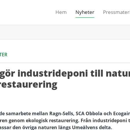
Hem
Nyheter
Pressmateri
TER
 gör industrideponi till nat
restaurering
e samarbete mellan Ragn-Sells, SCA Obbola och Ecogain
ren genom ekologisk restaurering. Från industrideponi
assar den övriga naturen längs Umeälvens delta.