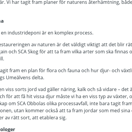
är. Vi har tagit fram planer för naturens återhämtning, både
na
å en industrideponi är en komplex process.
estaureringen av naturen är det väldigt viktigt att det blir rät
gain och SCA Skog för att ta fram vilka arter som ska finnas
l.
agit fram en plan för flora och fauna och hur djur- och växt
gs Umeälvens delta.
n viss sorts jord vad gäller näring, kalk och så vidare – det ä
ch för att få hit vissa djur måste vi ha en viss typ av växter, 
ap om SCA Obbolas olika processavfall, inte bara tagit fra
ionen, utan kommer också att ta fram jordar som med sina 
 av rätt sort, att etablera sig.
ologer