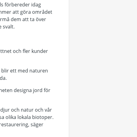
lls förbereder idag
ommer att göra området
förmå dem att ta över
 svalt.
ttnet och fler kunder
n blir ett med naturen
da.
heten designa jord för
 djur och natur och vår
a olika lokala biotoper.
 restaurering, säger