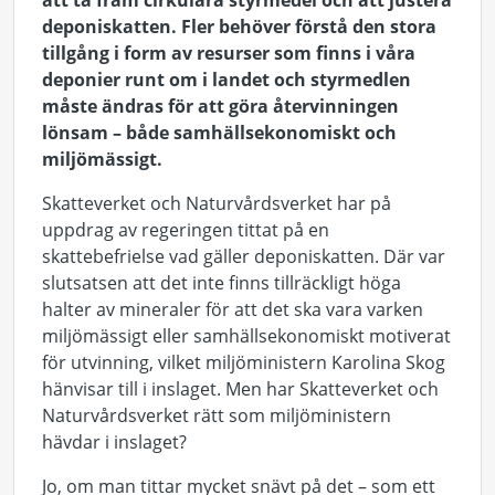
att ta fram cirkulära styrmedel och att justera
deponiskatten. Fler behöver förstå den stora
tillgång i form av resurser som finns i våra
deponier runt om i landet och styrmedlen
måste ändras för att göra återvinningen
lönsam – både samhällsekonomiskt och
miljömässigt.
Skatteverket och Naturvårdsverket har på
uppdrag av regeringen tittat på en
skattebefrielse vad gäller deponiskatten. Där var
slutsatsen att det inte finns tillräckligt höga
halter av mineraler för att det ska vara varken
miljömässigt eller samhällsekonomiskt motiverat
för utvinning, vilket miljöministern Karolina Skog
hänvisar till i inslaget. Men har Skatteverket och
Naturvårdsverket rätt som miljöministern
hävdar i inslaget?
Jo, om man tittar mycket snävt på det – som ett